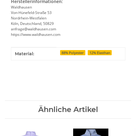
Herstellerinformationen:
Waldhausen
Von-Hünefeld-Straße 53
Nordrhein-Westfalen
Köln, Deutschland, 50829
anfrage@waldhausen.com
https://www.waldhausen.com
Produkteigenschaft
Wert
88% Polyester
12% Elasthan
Material:
Ähnliche Artikel