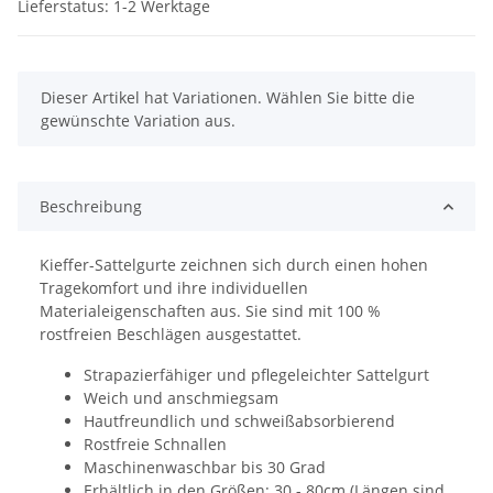
Lieferstatus: 1-2 Werktage
x
Dieser Artikel hat Variationen. Wählen Sie bitte die
gewünschte Variation aus.
Beschreibung
Kieffer-Sattelgurte zeichnen sich durch einen hohen
Tragekomfort und ihre individuellen
Materialeigenschaften aus. Sie sind mit 100 %
rostfreien Beschlägen ausgestattet.
Strapazierfähiger und pflegeleichter Sattelgurt
Weich und anschmiegsam
Hautfreundlich und schweißabsorbierend
Rostfreie Schnallen
Maschinenwaschbar bis 30 Grad
Erhältlich in den Größen: 30 - 80cm (Längen sind