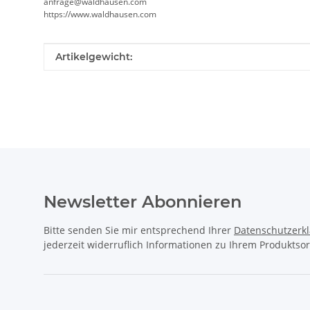
anfrage@waldhausen.com
https://www.waldhausen.com
Produkteigenschaft
Wert
Artikelgewicht:
Newsletter Abonnieren
Bitte senden Sie mir entsprechend Ihrer
Datenschutzerk
jederzeit widerruflich Informationen zu Ihrem Produktsor