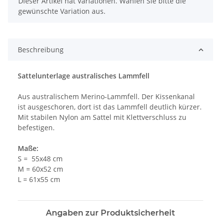
x
Dieser Artikel hat Variationen. Wählen Sie bitte die
gewünschte Variation aus.
Beschreibung
Sattelunterlage australisches Lammfell
Aus australischem Merino-Lammfell. Der Kissenkanal
ist ausgeschoren, dort ist das Lammfell deutlich kürzer.
Mit stabilen Nylon am Sattel mit Klettverschluss zu
befestigen.
Maße:
S = 55x48 cm
M = 60x52 cm
L = 61x55 cm
Angaben zur Produktsicherheit