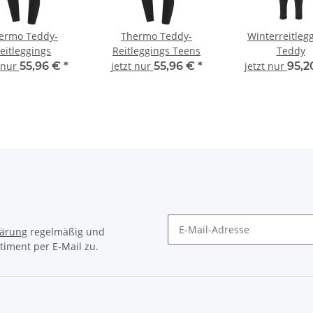
ermo Teddy-
Thermo Teddy-
Winterreitleg
eitleggings
Reitleggings Teens
Teddy
t nur
55,96 €
*
jetzt nur
55,96 €
*
jetzt nur
95,2
lärung
regelmäßig und
timent per E-Mail zu.
Newsletter Abonnieren