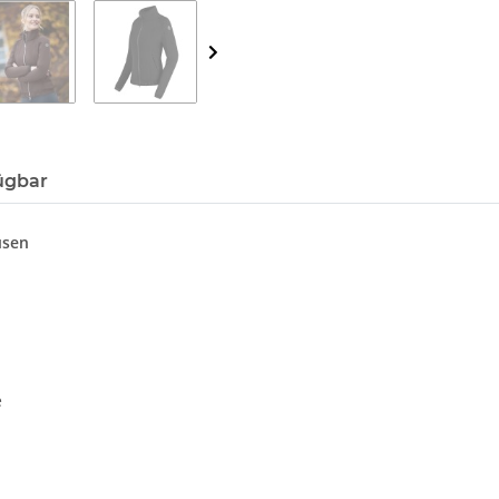
ügbar
usen
e