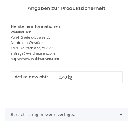
Angaben zur Produktsicherheit
Herstellerinformationen:
Waldhausen
Von-Hünefeld-Straße 53
Nordrhein-Westfalen
Köln, Deutschland, 50829
anfrage@waldhausen.com
https://www.waldhausen.com
Produkteigenschaft
Wert
Artikelgewicht:
0,40
kg
Benachrichtigen, wenn verfügbar