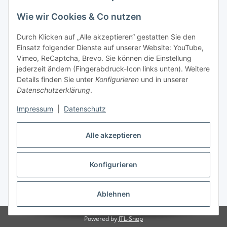
Wie wir Cookies & Co nutzen
Durch Klicken auf „Alle akzeptieren“ gestatten Sie den
Einsatz folgender Dienste auf unserer Website: YouTube,
Vimeo, ReCaptcha, Brevo. Sie können die Einstellung
jederzeit ändern (Fingerabdruck-Icon links unten). Weitere
Details finden Sie unter
Konfigurieren
und in unserer
Datenschutzerklärung
.
Impressum
|
Datenschutz
Vertrag widerrufen
Alle akzeptieren
Konfigurieren
* Alle Preise inkl. gesetzlicher USt., zzgl.
Versand
Ablehnen
Powered by
JTL-Shop