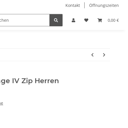
Kontakt
Öffnungszeiten
Hobby Horse
Dienstleistungen
Geschenkartikel & 
0,00 €
age IV Zip Herren
he