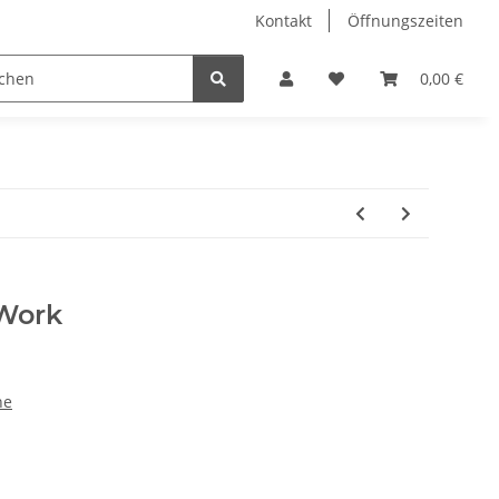
Kontakt
Öffnungszeiten
Hobby Horse
Dienstleistungen
Geschenkartikel & 
0,00 €
 Work
he