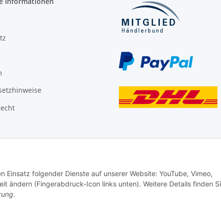
e Informationen
tz
m
setzhinweise
recht
den Einsatz folgender Dienste auf unserer Website: YouTube, Vimeo,
it ändern (Fingerabdruck-Icon links unten). Weitere Details finden S
rung
.