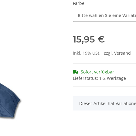
Farbe
Bitte wählen Sie eine Variat
15,95 €
inkl. 19% USt. , zzgl.
Versand
Sofort verfügbar
Lieferstatus: 1-2 Werktage
x
Dieser Artikel hat Variatio