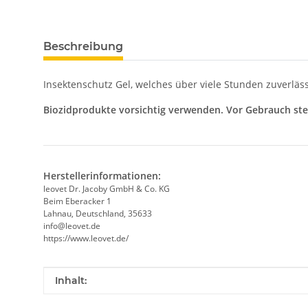
Beschreibung
Insektenschutz Gel, welches über viele Stunden zuverläss
Biozidprodukte vorsichtig verwenden. Vor Gebrauch ste
Herstellerinformationen:
leovet Dr. Jacoby GmbH & Co. KG
Beim Eberacker 1
Lahnau, Deutschland, 35633
info@leovet.de
https://www.leovet.de/
Produkteigenschaft
Wert
Inhalt: