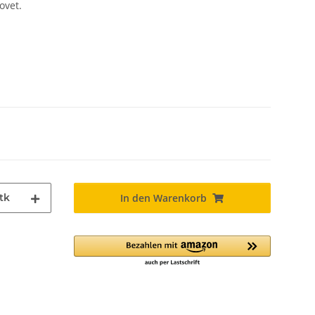
ovet.
tk
In den Warenkorb