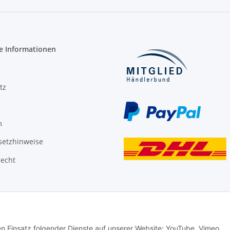
e Informationen
tz
m
setzhinweise
recht
den Einsatz folgender Dienste auf unserer Website: YouTube, Vimeo,