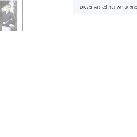
x
Dieser Artikel hat Variatio