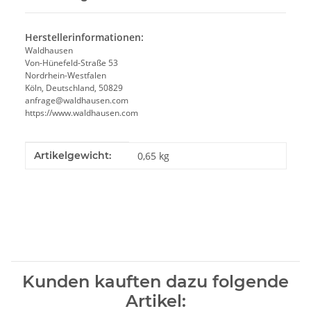
Herstellerinformationen:
Waldhausen
Von-Hünefeld-Straße 53
Nordrhein-Westfalen
Köln, Deutschland, 50829
anfrage@waldhausen.com
https://www.waldhausen.com
Produkteigenschaft
Wert
Artikelgewicht:
0,65
kg
Kunden kauften dazu folgende
Artikel: