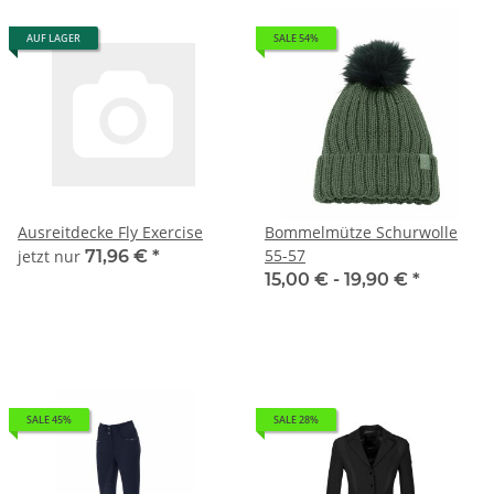
AUF LAGER
SALE 54%
Ausreitdecke Fly Exercise
Bommelmütze Schurwolle
55-57
jetzt nur
71,96 €
*
15,00 € -
19,90 €
*
SALE 45%
SALE 28%