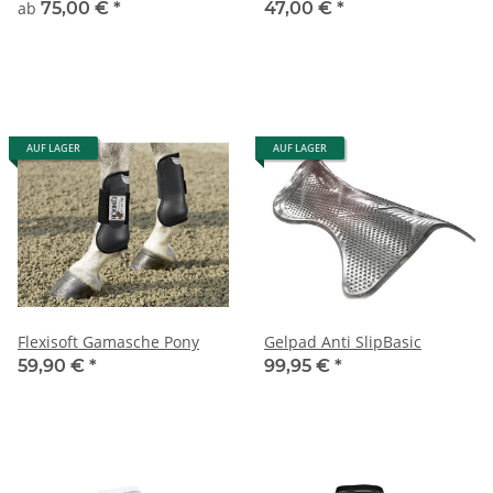
ab
75,00 €
*
47,00 €
*
AUF LAGER
AUF LAGER
Flexisoft Gamasche Pony
Gelpad Anti SlipBasic
59,90 €
*
99,95 €
*