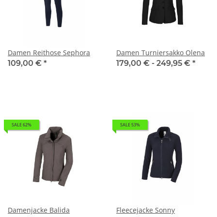
Damen Reithose Sephora
Damen Turniersakko Olena
109,00 €
*
179,00 € -
249,95 €
*
SALE 62%
SALE 53%
Damenjacke Balida
Fleecejacke Sonny