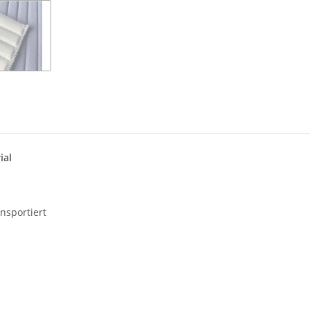
ial
sportiert