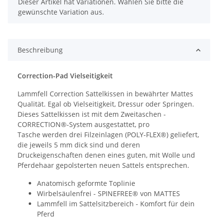
x
Dieser Artikel hat Variationen. Wählen Sie bitte die
gewünschte Variation aus.
Beschreibung
Correction-Pad Vielseitigkeit
Lammfell Correction Sattelkissen in bewährter Mattes
Qualität. Egal ob Vielseitigkeit, Dressur oder Springen.
Dieses Sattelkissen ist mit dem Zweitaschen -
CORRECTION®-System ausgestattet, pro
Tasche werden drei Filzeinlagen (POLY-FLEX®) geliefert,
die jeweils 5 mm dick sind und deren
Druckeigenschaften denen eines guten, mit Wolle und
Pferdehaar gepolsterten neuen Sattels entsprechen.
Anatomisch geformte Toplinie
Wirbelsäulenfrei - SPINEFREE® von MATTES
Lammfell im Sattelsitzbereich - Komfort für dein
Pferd