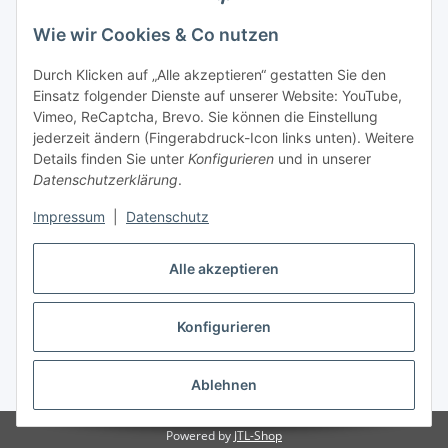
Wie wir Cookies & Co nutzen
Durch Klicken auf „Alle akzeptieren“ gestatten Sie den
Einsatz folgender Dienste auf unserer Website: YouTube,
Vimeo, ReCaptcha, Brevo. Sie können die Einstellung
jederzeit ändern (Fingerabdruck-Icon links unten). Weitere
Details finden Sie unter
Konfigurieren
und in unserer
Datenschutzerklärung
.
Impressum
|
Datenschutz
Alle akzeptieren
Vertrag widerrufen
Konfigurieren
Ablehnen
* Alle Preise inkl. gesetzlicher USt., zzgl.
Versand
Powered by
JTL-Shop