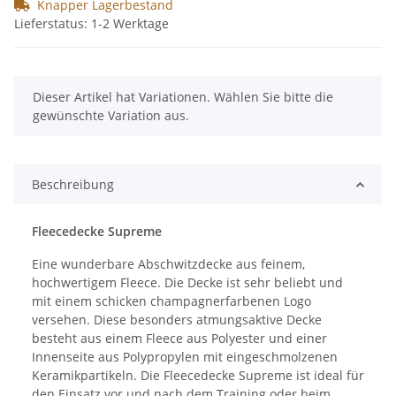
Knapper Lagerbestand
Lieferstatus: 1-2 Werktage
x
Dieser Artikel hat Variationen. Wählen Sie bitte die
gewünschte Variation aus.
Beschreibung
Fleecedecke Supreme
Eine wunderbare Abschwitzdecke aus feinem,
hochwertigem Fleece. Die Decke ist sehr beliebt und
mit einem schicken champagnerfarbenen Logo
versehen. Diese besonders atmungsaktive Decke
besteht aus einem Fleece aus Polyester und einer
Innenseite aus Polypropylen mit eingeschmolzenen
Keramikpartikeln. Die Fleecedecke Supreme ist ideal für
den Einsatz vor und nach dem Training oder beim