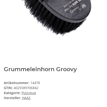
Grummeleinhorn Groovy
Artikelnummer:
14478
GTIN:
4025589706842
Kategorie:
Putzzeug
Hersteller:
HAAS