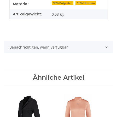
Produkteigenschaft
Wert
90% Polyester
10% Elasthan
Material:
Artikelgewicht:
0,08
kg
Benachrichtigen, wenn verfügbar
Ähnliche Artikel