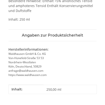
Besondere Hinweise: Enthält <5% anionisches Tensid
und amphoteres Tensid Enthält Konservierungsmittel
und Duftstoffe
Inhalt: 250 ml
Angaben zur Produktsicherheit
Herstellerinformationen:
Waldhausen GmbH & Co. KG
Von-Hünefeld-Straße 53 53
Nordrhein-Westfalen
Köln, Deutschland, 50829
anfrage@waldhausen.com
https://www.waldhausen.com
Produkteigenschaft
Wert
Inhalt:
250,00 ml