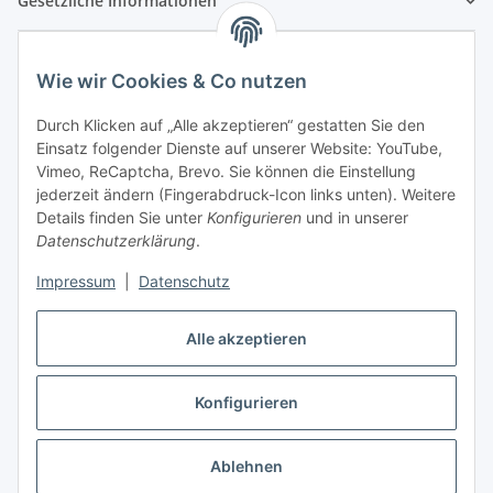
Gesetzliche Informationen
Wie wir Cookies & Co nutzen
Durch Klicken auf „Alle akzeptieren“ gestatten Sie den
Einsatz folgender Dienste auf unserer Website: YouTube,
Vimeo, ReCaptcha, Brevo. Sie können die Einstellung
jederzeit ändern (Fingerabdruck-Icon links unten). Weitere
Details finden Sie unter
Konfigurieren
und in unserer
Datenschutzerklärung
.
Impressum
|
Datenschutz
Vertrag widerrufen
Alle akzeptieren
Konfigurieren
* Alle Preise inkl. gesetzlicher USt., zzgl.
Versand
Ablehnen