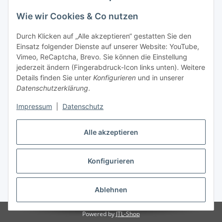
Wie wir Cookies & Co nutzen
Durch Klicken auf „Alle akzeptieren“ gestatten Sie den
Einsatz folgender Dienste auf unserer Website: YouTube,
Vimeo, ReCaptcha, Brevo. Sie können die Einstellung
jederzeit ändern (Fingerabdruck-Icon links unten). Weitere
Details finden Sie unter
Konfigurieren
und in unserer
Datenschutzerklärung
.
Impressum
|
Datenschutz
Vertrag widerrufen
Alle akzeptieren
Konfigurieren
* Alle Preise inkl. gesetzlicher USt., zzgl.
Versand
Ablehnen
Powered by
JTL-Shop