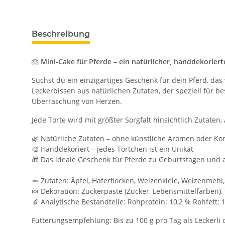
Beschreibung
🎂
Mini-Cake für Pferde – ein natürlicher, handdekorie
Suchst du ein einzigartiges Geschenk für dein Pferd, da
Leckerbissen aus natürlichen Zutaten, der speziell für b
Überraschung von Herzen.
Jede Torte wird mit größter Sorgfalt hinsichtlich Zutaten
🌿 Natürliche Zutaten – ohne künstliche Aromen oder Ko
🎨 Handdekoriert – jedes Törtchen ist ein Unikat
🎁 Das ideale Geschenk für Pferde zu Geburtstagen und 
🥕 Zutaten: Äpfel, Haferflocken, Weizenkleie, Weizenmehl
🍬 Dekoration: Zuckerpaste (Zucker, Lebensmittelfarben), 
🔬 Analytische Bestandteile: Rohprotein: 10,2 % Rohfett:
Fütterungsempfehlung: Bis zu 100 g pro Tag als Leckerl