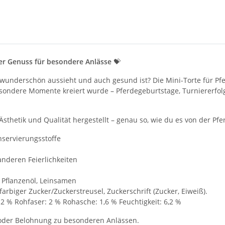
rter Genuss für besondere Anlässe
💝
s wunderschön aussieht und auch gesund ist? Die Mini-Torte für P
esondere Momente kreiert wurde – Pferdegeburtstage, Turniererfolge
, Ästhetik und Qualität hergestellt – genau so, wie du es von der Pf
nservierungsstoffe
anderen Feierlichkeiten
, Pflanzenöl, Leinsamen
farbiger Zucker/Zuckerstreusel, Zuckerschrift (Zucker, Eiweiß).
 12 % Rohfaser: 2 % Rohasche: 1,6 % Feuchtigkeit: 6,2 %
i oder Belohnung zu besonderen Anlässen.