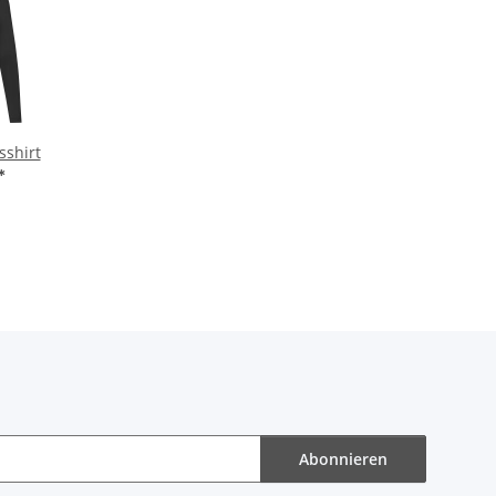
sshirt
*
Abonnieren