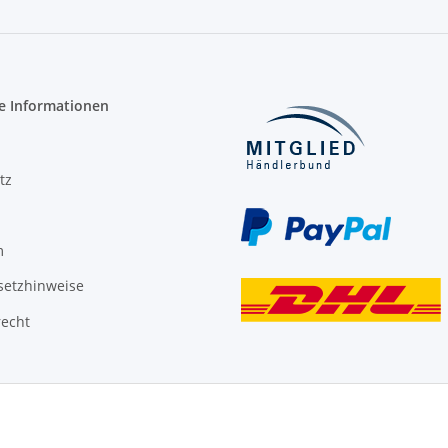
e Informationen
tz
m
setzhinweise
recht