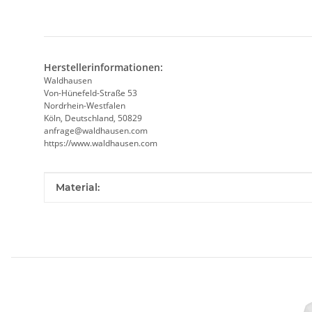
Herstellerinformationen:
Waldhausen
Von-Hünefeld-Straße 53
Nordrhein-Westfalen
Köln, Deutschland, 50829
anfrage@waldhausen.com
https://www.waldhausen.com
Produkteigenschaft
Wert
Material: