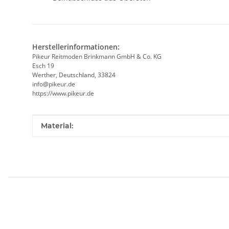
Herstellerinformationen:
Pikeur Reitmoden Brinkmann GmbH & Co. KG
Esch 19
Werther, Deutschland, 33824
info@pikeur.de
https://www.pikeur.de
Produkteigenschaft
Wert
Material: