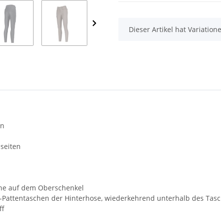
x
Dieser Artikel hat Variatio
rn
seiten
sche auf dem Oberschenkel
ke-Pattentaschen der Hinterhose, wiederkehrend unterhalb des Tas
ff