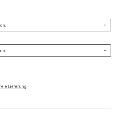
ion.
ion.
reie Lieferung