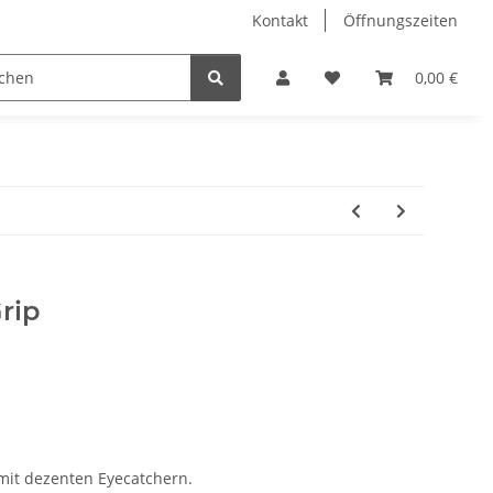
Kontakt
Öffnungszeiten
Hobby Horse
Dienstleistungen
Geschenkartikel & 
0,00 €
rip
mit dezenten Eyecatchern.