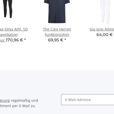
se Oliva Athl. SD
The Core Herren
Gia Grip Athle
Applikation
Funktionsshirt
64,00 €
 nur
170,96 €
*
69,95 €
*
lärung
regelmäßig und
timent per E-Mail zu.
Newsletter Abonnieren