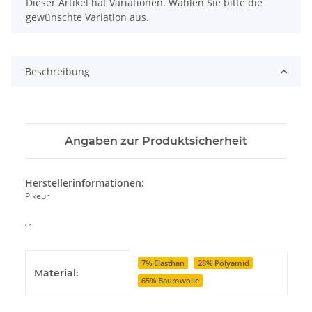
x
Dieser Artikel hat Variationen. Wählen Sie bitte die
gewünschte Variation aus.
Beschreibung
Angaben zur Produktsicherheit
Herstellerinformationen:
Pikeur
, ,
Produkteigenschaft
Wert
7% Elasthan
28% Polyamid
Material:
65% Baumwolle