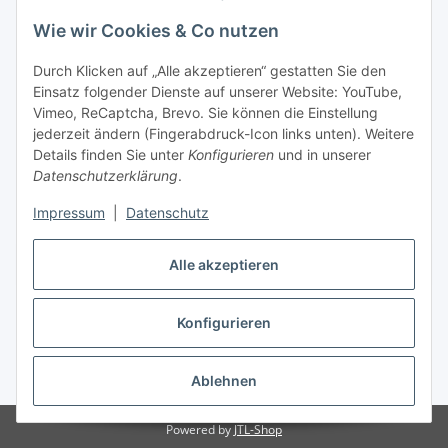
Wie wir Cookies & Co nutzen
Durch Klicken auf „Alle akzeptieren“ gestatten Sie den
Einsatz folgender Dienste auf unserer Website: YouTube,
Vimeo, ReCaptcha, Brevo. Sie können die Einstellung
jederzeit ändern (Fingerabdruck-Icon links unten). Weitere
Details finden Sie unter
Konfigurieren
und in unserer
Datenschutzerklärung
.
Impressum
|
Datenschutz
Vertrag widerrufen
Alle akzeptieren
Konfigurieren
* Alle Preise inkl. gesetzlicher USt., zzgl.
Versand
Ablehnen
Powered by
JTL-Shop