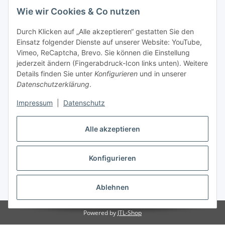
Wie wir Cookies & Co nutzen
Durch Klicken auf „Alle akzeptieren“ gestatten Sie den
Einsatz folgender Dienste auf unserer Website: YouTube,
Vimeo, ReCaptcha, Brevo. Sie können die Einstellung
jederzeit ändern (Fingerabdruck-Icon links unten). Weitere
Details finden Sie unter
Konfigurieren
und in unserer
Datenschutzerklärung
.
Impressum
|
Datenschutz
Alle akzeptieren
Vertrag widerrufen
Konfigurieren
Ablehnen
* Alle Preise inkl. gesetzlicher USt., zzgl.
Versand
Powered by
JTL-Shop