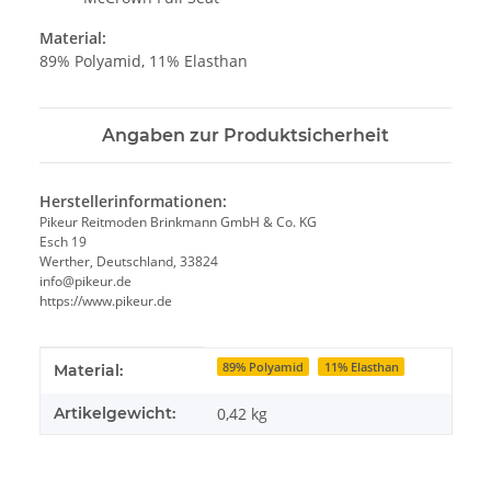
Material:
89% Polyamid, 11% Elasthan
Angaben zur Produktsicherheit
Herstellerinformationen:
Pikeur Reitmoden Brinkmann GmbH & Co. KG
Esch 19
Werther, Deutschland, 33824
info@pikeur.de
https://www.pikeur.de
Produkteigenschaft
Wert
89% Polyamid
11% Elasthan
Material:
Artikelgewicht:
0,42
kg