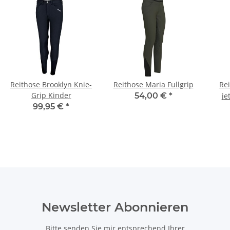
Reithose Brooklyn Knie-
Reithose Maria Fullgrip
Rei
Grip Kinder
54,00 €
*
je
99,95 €
*
Newsletter Abonnieren
Bitte senden Sie mir entsprechend Ihrer