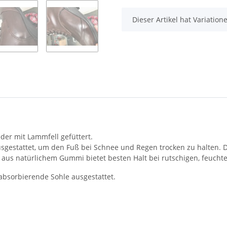
x
Dieser Artikel hat Variatio
der mit Lammfell gefüttert.
usgestattet, um den Fuß bei Schnee und Regen trocken zu halten. 
ist aus natürlichem Gummi bietet besten Halt bei rutschigen, feuch
absorbierende Sohle ausgestattet.