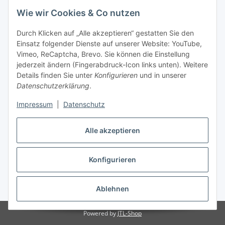
Wie wir Cookies & Co nutzen
Durch Klicken auf „Alle akzeptieren“ gestatten Sie den
Einsatz folgender Dienste auf unserer Website: YouTube,
Vimeo, ReCaptcha, Brevo. Sie können die Einstellung
jederzeit ändern (Fingerabdruck-Icon links unten). Weitere
Details finden Sie unter
Konfigurieren
und in unserer
Datenschutzerklärung
.
Impressum
|
Datenschutz
Vertrag widerrufen
Alle akzeptieren
Konfigurieren
* Alle Preise inkl. gesetzlicher USt., zzgl.
Versand
Ablehnen
Powered by
JTL-Shop