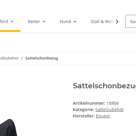
ferd
Reiter
Hund
Stall & Weide
telzubehör
Sattelschonbezug
Sattelschonbez
Artikelnummer:
18804
Kategorie:
Sattelzubehör
Hersteller:
Equest