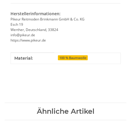
Herstellerinformationen:
Pikeur Reitmoden Brinkmann GmbH & Co. KG
Esch 19
Werther, Deutschland, 33824
info@pikeur.de
https://www.pikeur.de
Produkteigenschaft
Wert
Material:
100 % Baumwolle
Ähnliche Artikel