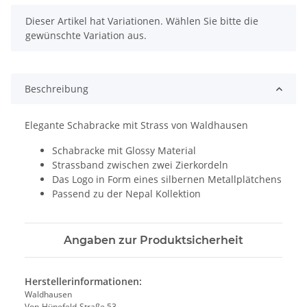
x
Dieser Artikel hat Variationen. Wählen Sie bitte die
gewünschte Variation aus.
Beschreibung
Elegante Schabracke mit Strass von Waldhausen
Schabracke mit Glossy Material
Strassband zwischen zwei Zierkordeln
Das Logo in Form eines silbernen Metallplätchens
Passend zu der Nepal Kollektion
Angaben zur Produktsicherheit
Herstellerinformationen:
Waldhausen
Von-Hünefeld-Straße 53