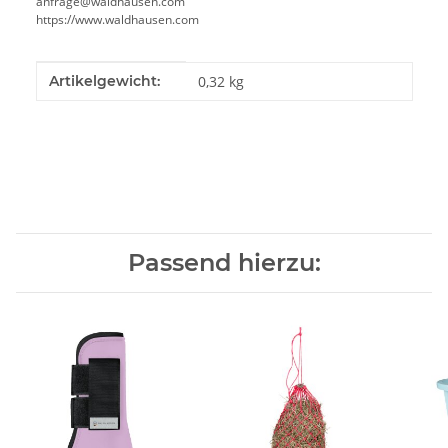
anfrage@waldhausen.com
https://www.waldhausen.com
Produkteigenschaft
Wert
Artikelgewicht:
0,32
kg
Passend hierzu: