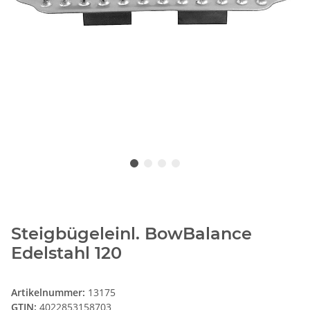
Steigbügeleinl. BowBalance
Edelstahl 120
Artikelnummer:
13175
GTIN:
4022853158703