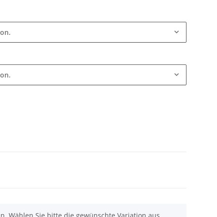
ion.
ion.
nen. Wählen Sie bitte die gewünschte Variation aus.