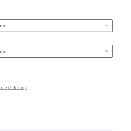
ion.
ion.
reie Lieferung