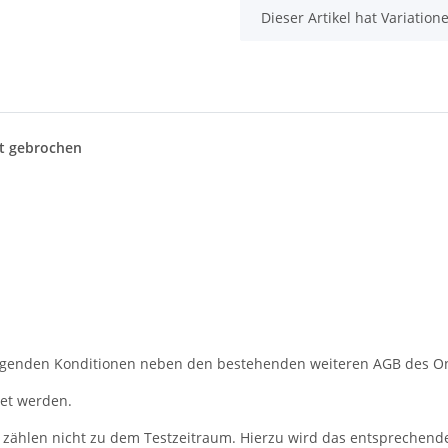
x
Dieser Artikel hat Variatio
lt gebrochen
folgenden Konditionen neben den bestehenden weiteren AGB des 
tet werden.
g zählen nicht zu dem Testzeitraum. Hierzu wird das entsprechen