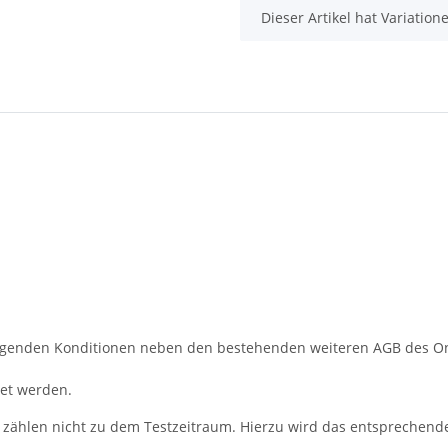
x
Dieser Artikel hat Variatio
folgenden Konditionen neben den bestehenden weiteren AGB des 
tet werden.
g zählen nicht zu dem Testzeitraum. Hierzu wird das entsprechen