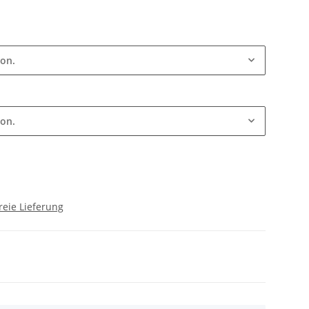
ion.
ion.
reie Lieferung