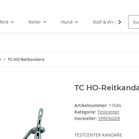
ferd
Reiter
Hund
Stall & Weide
r
TC HO-Reitkandare
TC HO-Reitkand
Artikelnummer:
17686
Kategorie:
Testcenter
Hersteller:
SPRENGER
TESTCENTER KANDARE