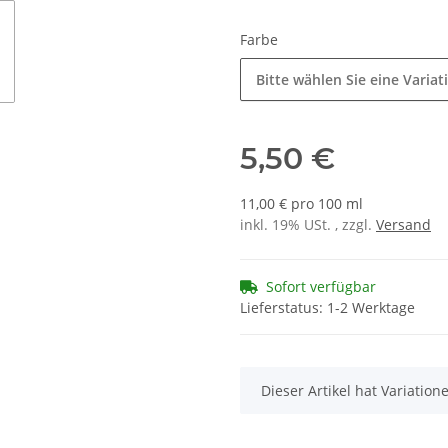
Farbe
Bitte wählen Sie eine Variat
5,50 €
11,00 € pro 100 ml
inkl. 19% USt. , zzgl.
Versand
Sofort verfügbar
Lieferstatus: 1-2 Werktage
x
Dieser Artikel hat Variatio