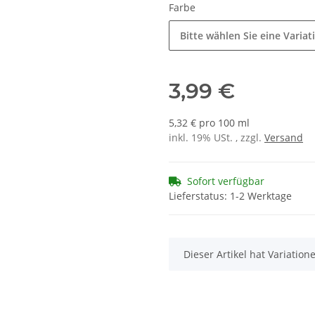
Farbe
Bitte wählen Sie eine Variat
3,99 €
5,32 € pro 100 ml
inkl. 19% USt. , zzgl.
Versand
Sofort verfügbar
Lieferstatus: 1-2 Werktage
x
Dieser Artikel hat Variatio