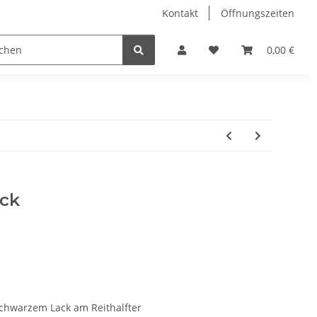
Kontakt
Öffnungszeiten
Hobby Horse
Dienstleistungen
Geschenkartikel & 
0,00 €
ack
chwarzem Lack am Reithalfter