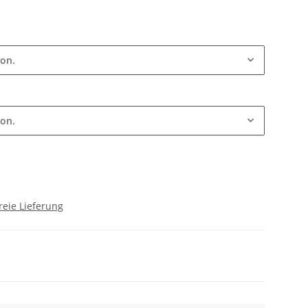
ion.
ion.
reie Lieferung