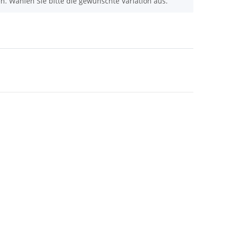
nen. Wählen Sie bitte die gewünschte Variation aus.