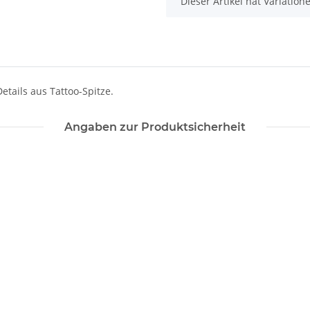
x
Dieser Artikel hat Variatio
tails aus Tattoo-Spitze.
Angaben zur Produktsicherheit