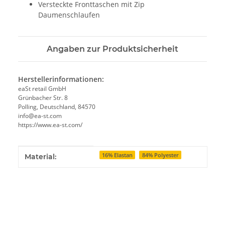
Versteckte Fronttaschen mit Zip
Daumenschlaufen
Angaben zur Produktsicherheit
Herstellerinformationen:
eaSt retail GmbH
Grünbacher Str. 8
Polling, Deutschland, 84570
info@ea-st.com
https://www.ea-st.com/
Produkteigenschaft
Wert
16% Elastan
84% Polyester
Material: