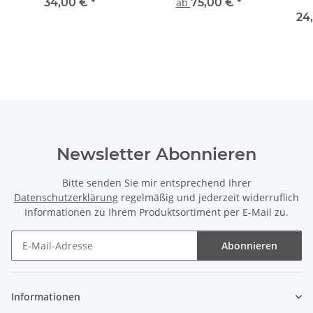
34,00 €
*
ab
75,00 €
*
24
Newsletter Abonnieren
Bitte senden Sie mir entsprechend Ihrer
Datenschutzerklärung
regelmäßig und jederzeit widerruflich
Informationen zu Ihrem Produktsortiment per E-Mail zu.
Abonnieren
Newsletter Abonnieren
Informationen