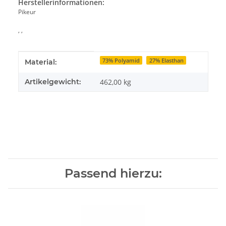
Herstellerinformationen:
Pikeur
, ,
Produkteigenschaft
Wert
73% Polyamid
27% Elasthan
Material:
Artikelgewicht:
462,00
kg
Passend hierzu: