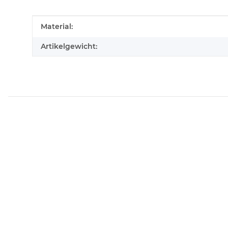
Produkteigenschaft
Wert
Material:
Artikelgewicht: