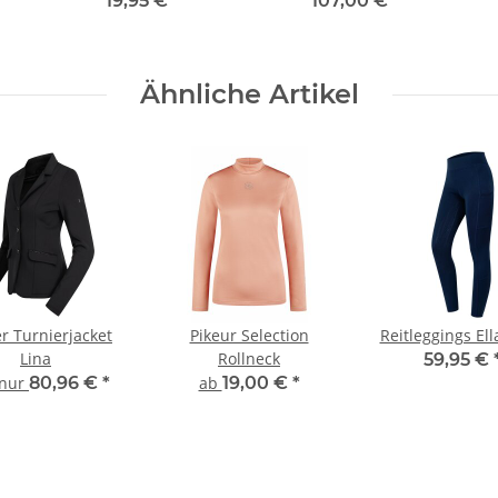
19,95 €
*
107,00 €
*
Ähnliche Artikel
r Turnierjacket
Pikeur Selection
Reitleggings El
Lina
Rollneck
59,95 €
 nur
80,96 €
*
ab
19,00 €
*