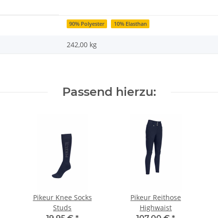
90% Polyester
10% Elasthan
242,00
kg
Passend hierzu:
Pikeur Knee Socks
Pikeur Reithose
Studs
Highwaist